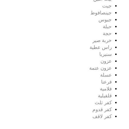
جيت
جينصافوط
جيوس
حبلة
حجة
خربة صير
راس عطية
سنيريا
عزون
عزون عتمة
عسلة
فرعتا
فلامية
قلقيلية
كفر ثلث
كفر قدوم
كفر لاقف