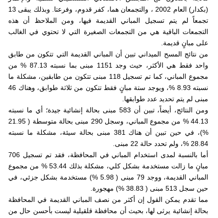
(بكدار) العام 2002 ، والتجمعان هما، كفر قدوم، وفرعتا. وبذلك يبقى 13
تجمعاً لم يتم تسجيل المباني القديمة فيها، ومن الملاحظ أن هذه
التجمعات الباقية هي من التجمعات الصغيرة التي لا تحتوي في الغالب
على مبانٍ قديمة.
من نتائج المسح الميداني تبين أن المباني القديمة التي تتكون من طابق
واحد فقط هي الأكثر، حيث وجد 1151 مبنى بما نسبته 87.13 % من
مجموع المباني، كما تم تسجيل 118 مبنى تتكون من طابقين، مشكلة ما
نسبته 8.93 %، ويوجد ستة مبانٍ فقط تتكون من ثلاثة طوابق، وهناك 46
مبنى لم يتم تحديد عدد طوابقها.
ومن النتائج، أيضاً، تبين أن 583 مبنى بحالة إنشائية جيدة؛ أي ما نسبته
44.13 % من مجموع المباني، وسجل 290 مبنى بحالة متوسطة ( 21.95
%)، في حين تبين أن هناك 381 مبنى بحالة سيئة، مشكلة ما نسبته
28.84 %، ولم تحدد حالة 22 مبنى.
أما بالنسبة لمدى استخدام المباني في المحافظة، فقد تم تسجيل 706
مبانٍ ما زالت مستخدمة بشكل كلي، مشكلة بذلك 53.44 % من مجموع
المباني القديمة، ووجد 79 مبنى ( 5.98 %) مستخدمة بشكل جزئي، في
حين سجل 513 مبنى ( 38.83 %) مهجورة.
مما تقدم يمكن القول إن أكثر من نصف المباني القديمة في المحافظة
بحالة إنشائية يرثى لها، بحيث أن محافظة قلقيلية ليست بأحسن حال من