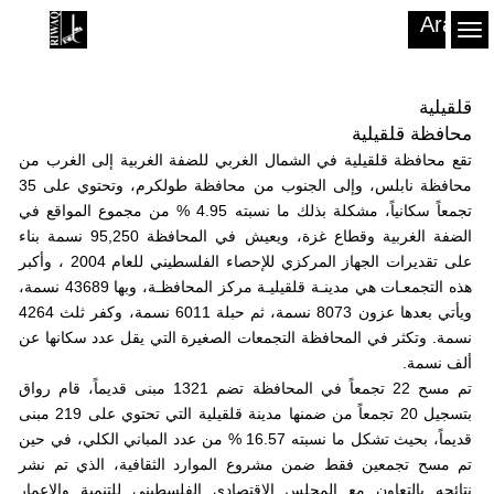
Arabic
To
nav
قلقيلية
محافظة قلقيلية
تقع محافظة قلقيلية في الشمال الغربي للضفة الغربية إلى الغرب من
محافظة نابلس، وإلى الجنوب من محافظة طولكرم، وتحتوي على 35
تجمعاً سكانياً، مشكلة بذلك ما نسبته 4.95 % من مجموع المواقع في
الضفة الغربية وقطاع غزة، ويعيش في المحافظة 95,250 نسمة بناء
على تقديرات الجهاز المركزي للإحصاء الفلسطيني للعام 2004 ، وأكبر
هذه التجمعـات هي مدينـة قلقيليـة مركز المحافظـة، وبها 43689 نسمة،
ويأتي بعدها عزون 8073 نسمة، ثم حبلة 6011 نسمة، وكفر ثلث 4264
نسمة. وتكثر في المحافظة التجمعات الصغيرة التي يقل عدد سكانها عن
ألف نسمة.
تم مسح 22 تجمعاً في المحافظة تضم 1321 مبنى قديماً، قام رواق
بتسجيل 20 تجمعاً من ضمنها مدينة قلقيلية التي تحتوي على 219 مبنى
قديماً، بحيث تشكل ما نسبته 16.57 % من عدد المباني الكلي، في حين
تم مسح تجمعين فقط ضمن مشروع الموارد الثقافية، الذي تم نشر
نتائجه بالتعاون مع المجلس الاقتصادي الفلسطيني للتنمية والإعمار